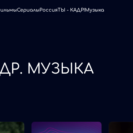
ильмы
Сериалы
Россия
ТЫ - КАДР!
Музыка
АДР. МУЗЫКА