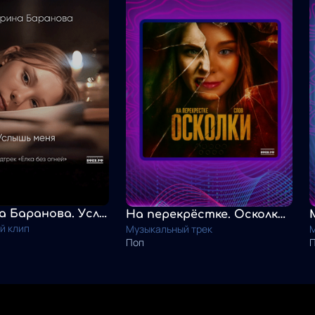
Катерина Баранова. Услышь меня
На перекрёстке. Осколки слов
й клип
Музыкальный трек
М
Поп