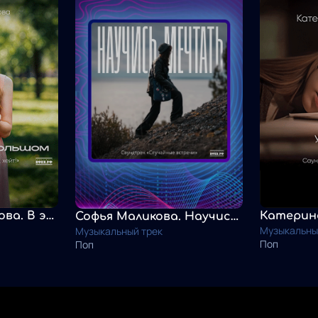
Катерина Баранова. В этом мире большом
Софья Маликова. Научись мечтать
Музыкальны
Музыкальный трек
Поп
Поп