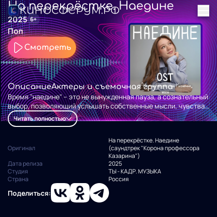
На перекрёстке. Наедине
2025
6+
Поп
Смотреть
Описание
Актеры и съемочная группа
Время "наедине" – это не вынужденная пауза, а сознательный
выбор, позволяющий услышать собственные мысли, чувства
и истинные желания. "Наедине" – саундтрек к фильму "Корона
Читать полностью
профессора Казарина".
На перекрёстке. Наедине
Оригинал
(саундтрек "Корона профессора
Казарина")
Дата релиза
2025
Студия
ТЫ - КАДР. МУЗЫКА
Страна
Россия
Поделиться: