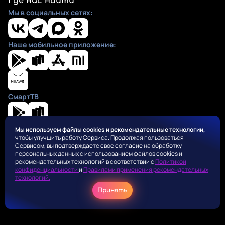
Где нас найти
Мы в социальных сетях:
Наше мобильное приложение:
СмартТВ
Мы используем файлы cookies и рекомендательные технологии,
чтобы улучшить работу Сервиса. Продолжая пользоваться
Положения
Сервисом, вы подтверждаете свое согласие на обработку
Пользовательское соглашение
персональных данных с использованием файлов cookies и
Политика конфиденциальности
рекомендательных технологий в соответствии с
Политикой
конфиденциальности
и
Правилами применения рекомендательных
Правила применения рекомендательных алгоритмов
технологий.
Оферта для правообладателей
Принять
Соглашение на получение рекламных рассылок