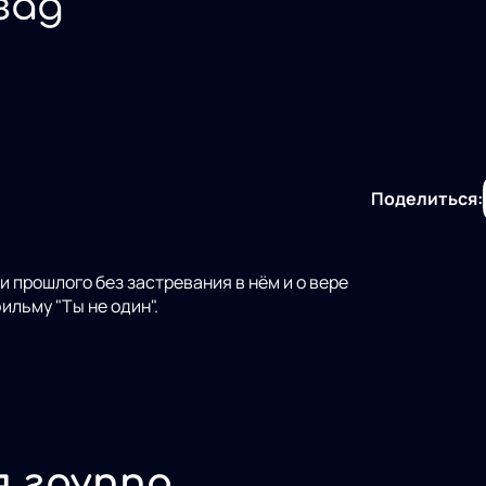
зад
Поделиться:
и прошлого без застревания в нём и о вере
ильму "Ты не один".
я группа