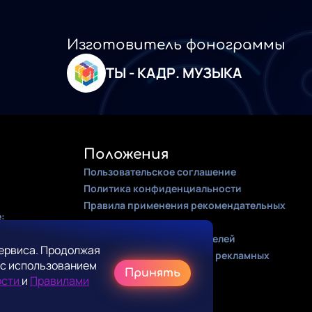
Изготовитель фонограммы
ТЫ - КАДР. МУЗЫКА
Положения
Пользовательское соглашение
Политика конфиденциальности
Правила применения рекомендательных
:
алгоритмов
Оферта для правообладателей
ервиса. Продолжая
Соглашение на получение рекламных
 с использованием
рассылок
Принять
ости
и
Правилами