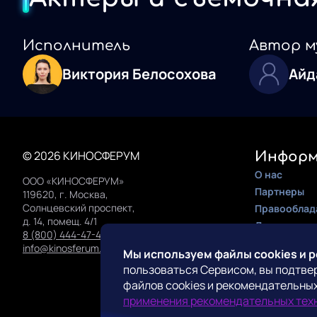
Исполнитель
Автор м
Виктория Белосохова
Айд
© 2026 КИНОСФЕРУМ
Информ
О нас
ООО «КИНОСФЕРУМ»
Партнеры
119620, г. Москва,
Солнцевский проспект,
Правооблад
д. 14, помещ. 4/1
Документац
8 (800) 444-47-42
Инструкция 
info@kinosferum.org
Мы используем файлы cookies и 
пользоваться Сервисом, вы подтве
Конта
файлов cookies и рекомендательных
Поддержка
применения рекомендательных тех
Прессе