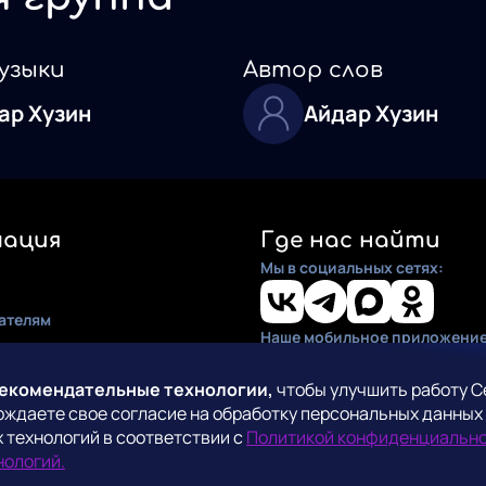
узыки
Автор слов
ар Хузин
Айдар Хузин
ация
Где нас найти
Мы в социальных сетях:
ателям
Наше мобильное приложение
ия
по установке
рекомендательные технологии,
чтобы улучшить работу С
рждаете свое согласие на обработку персональных данных
кты
 технологий в соответствии с
Политикой конфиденциальн
СмартТВ
нологий.