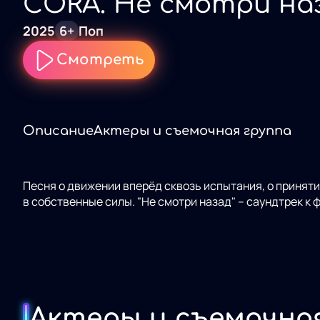
CORA. Не смотри на
2025
6+
Поп
Смотреть
Описание
Актеры и съемочная группа
Песня о движении вперёд сквозь испытания, о приняти
в собственные силы. "Не смотри назад" – саундтрек к ф
Актеры и съемочна