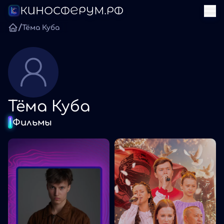
/
Тёма Куба
Тёма Куба
Фильмы