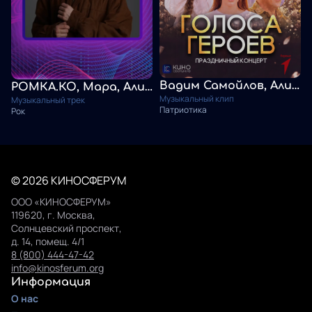
Вадим Самойлов, Алиас Авидзба, Арина Захлевнова, Вячеслав Запорожцев, Роман Козлов, Полина Стогнуто. Русский флаг
РОМКА.КО, Мара, Алиас Авидзба. Россия
Музыкальный клип
Музыкальный трек
Патриотика
Рок
© 2026 КИНОСФЕРУМ
ООО «КИНОСФЕРУМ»
119620, г. Москва,
Солнцевский проспект,
д. 14, помещ. 4/1
8 (800) 444-47-42
info@kinosferum.org
Информация
О нас