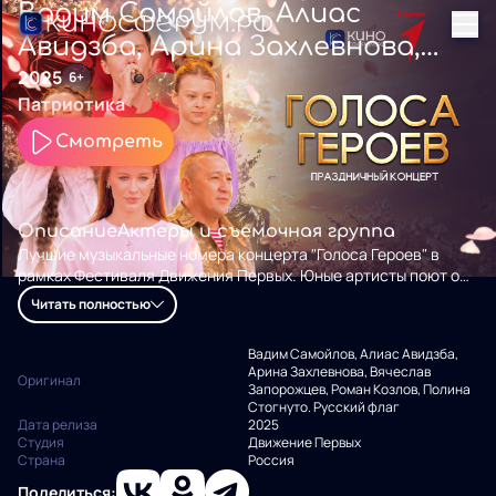
Вадим Самойлов, Алиас
Авидзба, Арина Захлевнова,
Вячеслав Запорожцев, Роман
2025
6+
Патриотика
Козлов, Полина Стогнуто.
Русский флаг
Смотреть
Описание
Актеры и съемочная группа
Лучшие музыкальные номера концерта "Голоса Героев" в
рамках Фестиваля Движения Первых. Юные артисты поют о
Родине, подвиге, памяти, семье, поддержке близких и защите
Читать полностью
Отечества.
Вадим Самойлов, Алиас Авидзба,
Арина Захлевнова, Вячеслав
Оригинал
Запорожцев, Роман Козлов, Полина
Стогнуто. Русский флаг
Дата релиза
2025
Студия
Движение Первых
Страна
Россия
Поделиться: