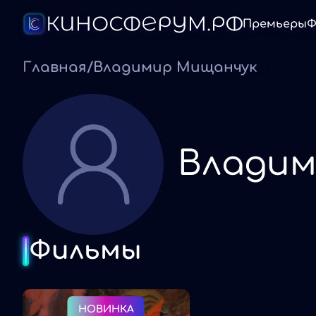
Премьеры
Ф
Главная
/
Владимир Мищанчук
Владим
Фильмы
НОВИНКА