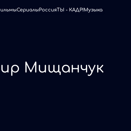
ильмы
Сериалы
Россия
ТЫ - КАДР!
Музыка
ир Мищанчук