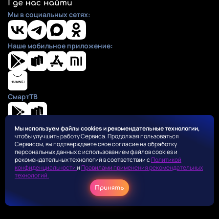
Где нас найти
Мы в социальных сетях:
Наше мобильное приложение:
СмартТВ
Мы используем файлы cookies и рекомендательные технологии,
чтобы улучшить работу Сервиса. Продолжая пользоваться
Положения
Сервисом, вы подтверждаете свое согласие на обработку
Пользовательское соглашение
персональных данных с использованием файлов cookies и
Политика конфиденциальности
рекомендательных технологий в соответствии с
Политикой
конфиденциальности
и
Правилами применения рекомендательных
Правила применения рекомендательных алгоритмов
технологий.
Оферта для правообладателей
Принять
Соглашение на получение рекламных рассылок