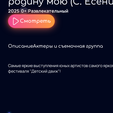
родину мою (С. Есени
2025
0+
Развлекательный
Смотреть
Описание
Актеры и съемочная группа
Самые яркие выступления юных артистов самого ярког
фестиваля "Детский движ"!