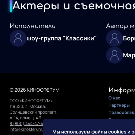
Актеры и съемочна
Исполнитель
Автор м
шоу-группа "Классики"
Бор
Мар
© 2026 КИНОСФЕРУМ
Информ
О нас
ООО «КИНОСФЕРУМ»
Партнеры
119620, г. Москва,
Солнцевский проспект,
Правооблад
д. 14, помещ. 4/1
Документац
8 (800) 444-47-42
Инструкция 
info@kinosferum.org
Мы используем файлы cookies и 