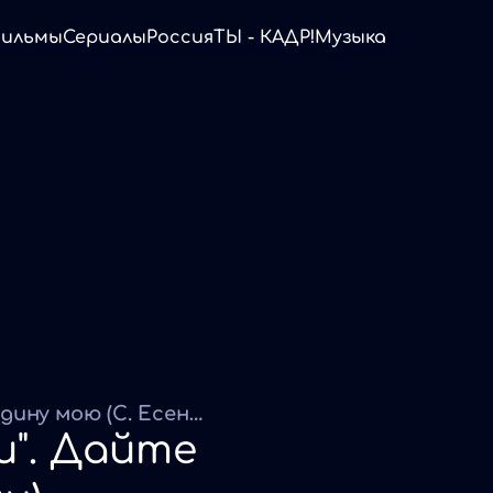
ильмы
Сериалы
Россия
ТЫ - КАДР!
Музыка
Шоу-группа "Классики". Дайте родину мою (С. Есенин)
и". Дайте