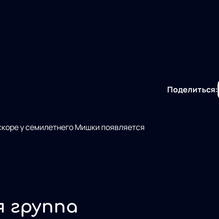
Поделиться:
скоре у семилетнего Мишки появляется
я группа