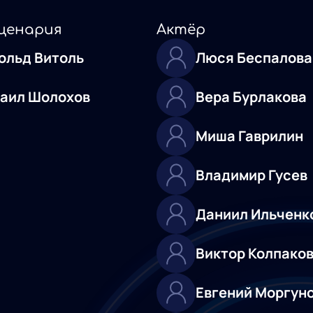
ценария
Актёр
ольд Витоль
Люся Беспалова
аил Шолохов
Вера Бурлакова
Миша Гаврилин
Владимир Гусев
Даниил Ильченк
Виктор Колпако
Евгений Моргун