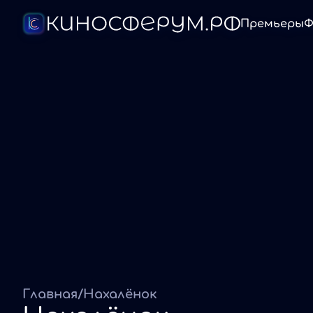
Премьеры
Ф
Главная
/
Нахалёнок