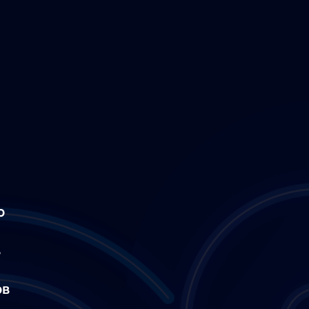
о
в
ов