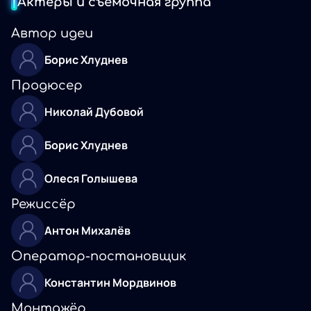
Актеры и съемочная группа
Автор идеи
Борис Хлуднев
Продюсер
Николай Дубовой
Борис Хлуднев
Олеся Голышева
Режиссёр
Антон Михалёв
Оператор-постановщик
Константин Мордвинов
Монтажёр