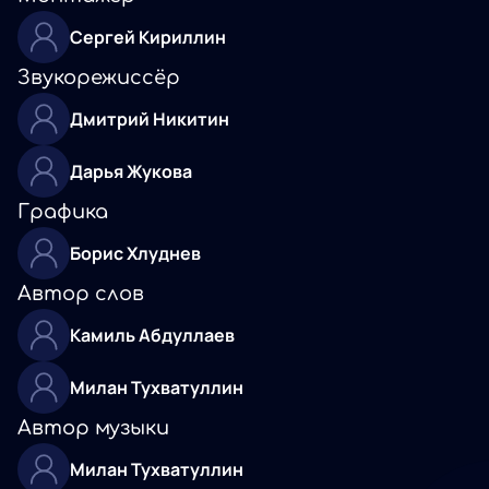
Сергей Кириллин
Звукорежиссёр
Дмитрий Никитин
Дарья Жукова
Графика
Борис Хлуднев
Автор слов
Камиль Абдуллаев
Милан Тухватуллин
Автор музыки
Милан Тухватуллин