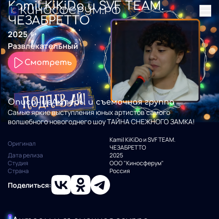
Kamil KiKiDo и SVF TEAM.
ЧЕЗАБРЕТТО
2025
6+
Развлекательный
Смотреть
Описание
Актеры и съемочная группа
Самые яркие выступления юных артистов самого
волшебного новогоднего шоу ТАЙНА СНЕЖНОГО ЗАМКА!
Kamil KiKiDo и SVF TEAM.
Оригинал
ЧЕЗАБРЕТТО
Дата релиза
2025
Студия
ООО "Киносферум"
Страна
Россия
Поделиться: