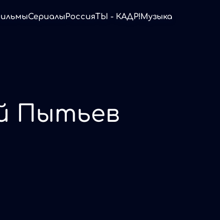
ильмы
Сериалы
Россия
ТЫ - КАДР!
Музыка
й Пытьев