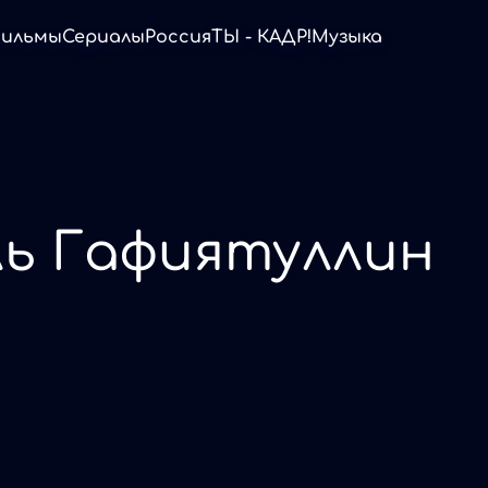
ильмы
Сериалы
Россия
ТЫ - КАДР!
Музыка
ь Гафиятуллин