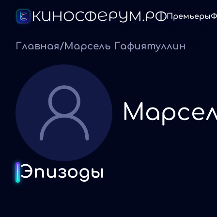
Премьеры
Ф
Главная
/
Марсель Гафиятуллин
Марсел
Эпизоды