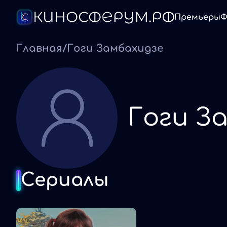
Премьеры
Ф
Главная
/
Гоги Замбахидзе
Гоги З
Сериалы