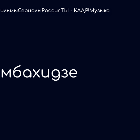
ильмы
Сериалы
Россия
ТЫ - КАДР!
Музыка
амбахидзе