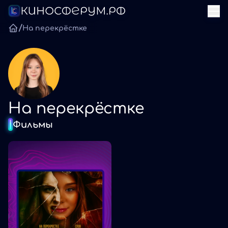
/
На перекрёстке
На перекрёстке
Фильмы