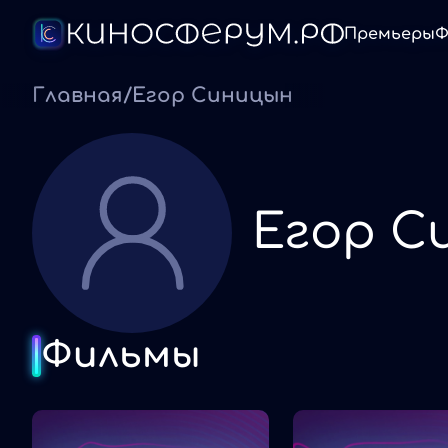
Премьеры
Ф
Главная
/
Егор Синицын
Егор С
Фильмы