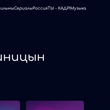
ильмы
Сериалы
Россия
ТЫ - КАДР!
Музыка
иницын