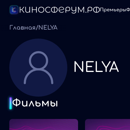
Премьеры
Ф
Главная
/
NELYA
NELYA
Фильмы