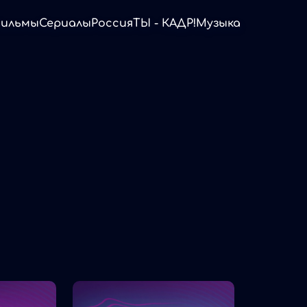
ильмы
Сериалы
Россия
ТЫ - КАДР!
Музыка