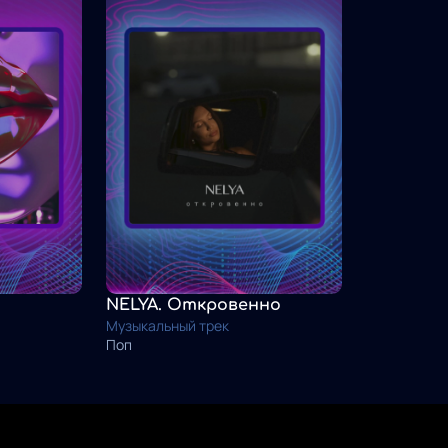
NELYA. Откровенно
Музыкальный трек
Поп