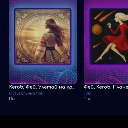
Kerob, Фей. Улетай на крыльях ветра
Фей, Kerob. План
Музыкальный трек
Трек
Поп
Поп