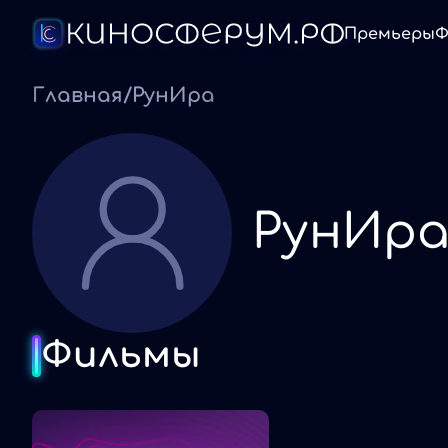
Премьеры
Ф
Главная
/
РунИра
РунИр
Фильмы