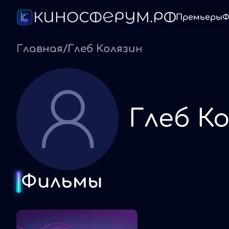
Премьеры
Ф
Главная
/
Глеб Колязин
Глеб К
Фильмы