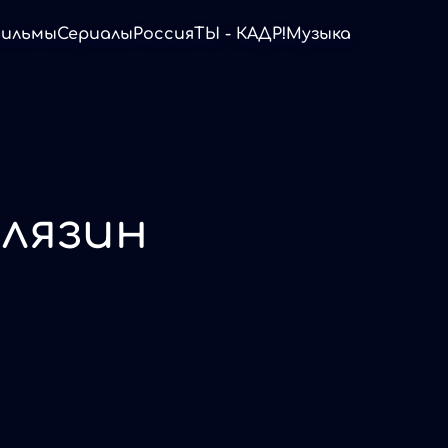
ильмы
Сериалы
Россия
ТЫ - КАДР!
Музыка
олязин