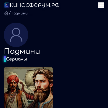
/
Падмини
Падмини
Сериалы