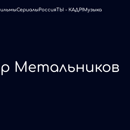
ильмы
Сериалы
Россия
ТЫ - КАДР!
Музыка
р Метальников