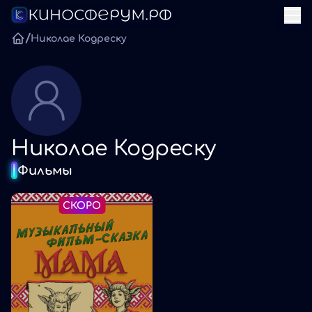
/
Николае Кодреску
Николае Кодреску
Фильмы
СКОРО