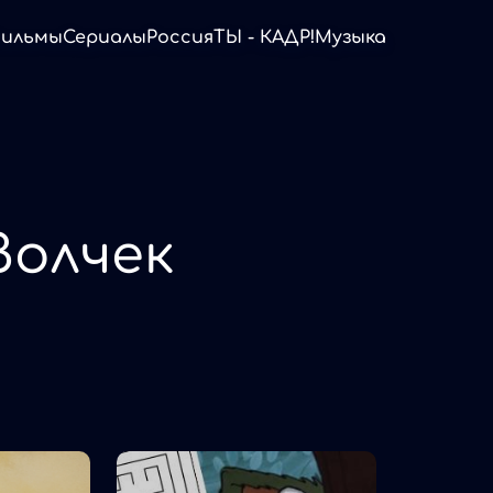
ильмы
Сериалы
Россия
ТЫ - КАДР!
Музыка
Волчек