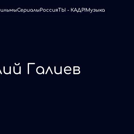
ильмы
Сериалы
Россия
ТЫ - КАДР!
Музыка
ий Галиев