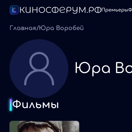
Премьеры
Ф
Главная
/
Юра Воробей
Юра В
Фильмы