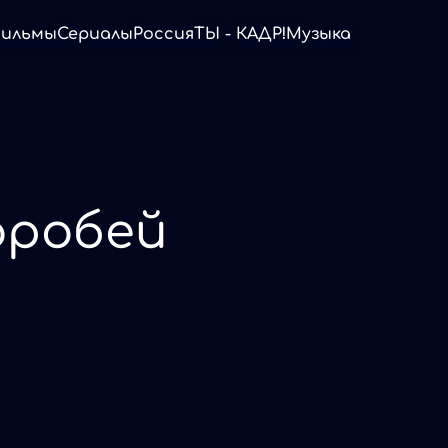
ильмы
Сериалы
Россия
ТЫ - КАДР!
Музыка
оробей