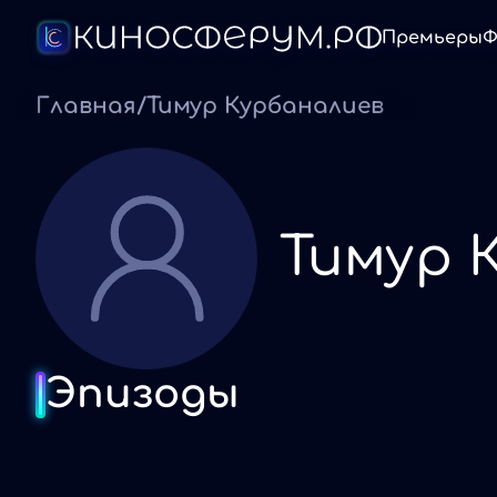
Премьеры
Ф
Главная
/
Тимур Курбаналиев
Тимур 
Эпизоды