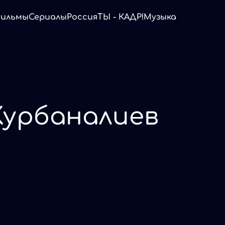
ильмы
Сериалы
Россия
ТЫ - КАДР!
Музыка
Курбаналиев