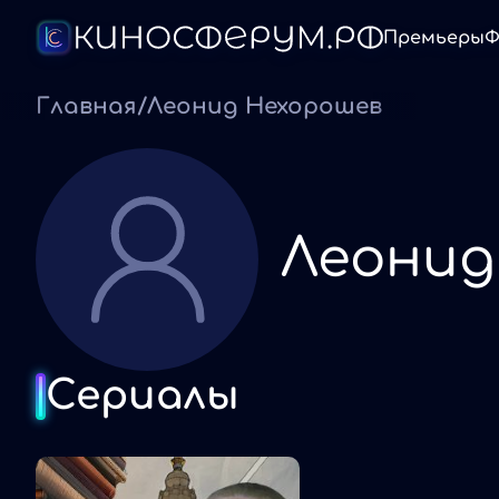
Премьеры
Ф
Главная
/
Леонид Нехорошев
Леонид
Сериалы