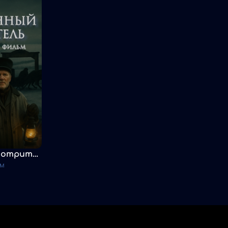
Станционный смотритель
ьм