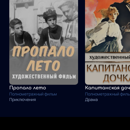
Пропало лето
Капитанская доч
Полнометражный фильм
Полнометражный фил
Приключения
Драма