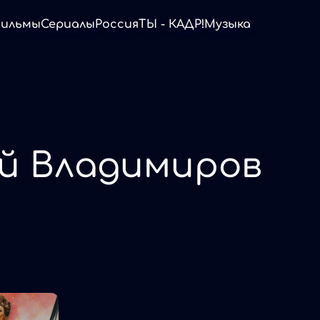
ильмы
Сериалы
Россия
ТЫ - КАДР!
Музыка
й Владимиров