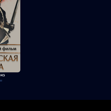
ка
ьм