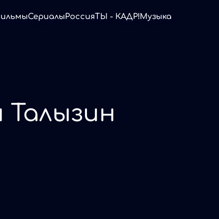
ильмы
Сериалы
Россия
ТЫ - КАДР!
Музыка
 Талызин