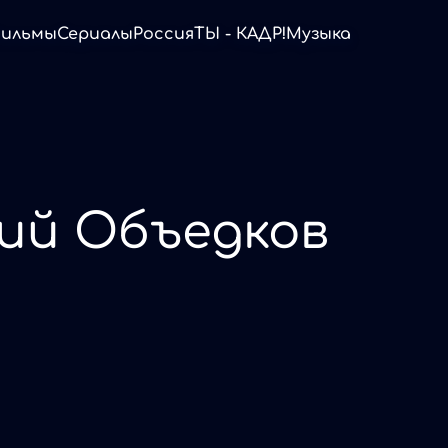
ильмы
Сериалы
Россия
ТЫ - КАДР!
Музыка
ий Объедков