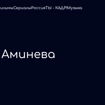
ильмы
Сериалы
Россия
ТЫ - КАДР!
Музыка
 Аминева