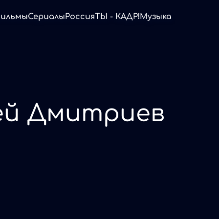
ильмы
Сериалы
Россия
ТЫ - КАДР!
Музыка
ей Дмитриев