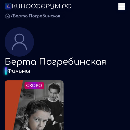
/
Берта Погребинская
Берта Погребинская
Фильмы
СКОРО