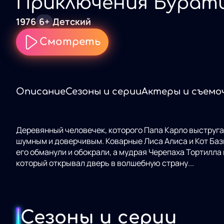
Приключения Бурат
1976
6+
Детский
Смотреть
Описание
Сезоны и серии
Актеры и съемо
Деревянный человечек, которого Папа Карло выстругал
шумным и доверчивым. Коварные Лиса Алиса и Кот Бази
его обманули и обокрали, а мудрая Черепаха Тортилла
который открывал дверь в волшебную страну...
Сезоны и серии