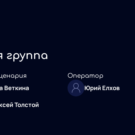
я группа
ценария
Оператор
а Веткина
Юрий Елхов
ксей Толстой