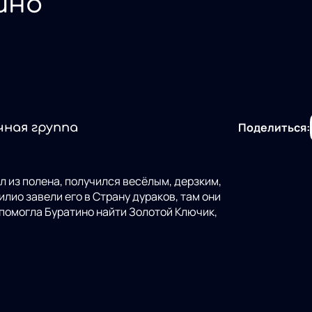
ино
Поделиться:
чная группа
 из полена, получился весёлым, дерзким,
лио завели его в Страну дураков, там они
 помогла Буратино найти Золотой Ключик,