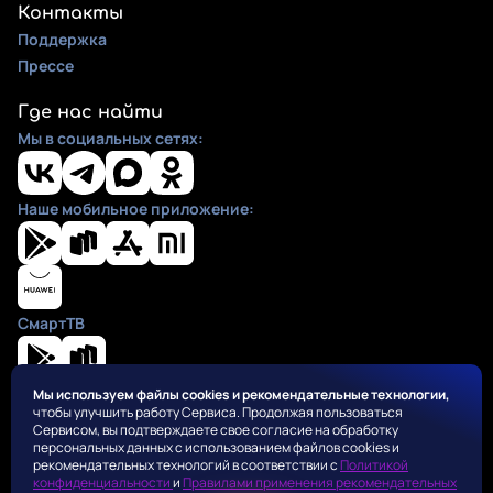
Контакты
Поддержка
Прессе
Где нас найти
Мы в социальных сетях:
Наше мобильное приложение:
СмартТВ
Мы используем файлы cookies и рекомендательные технологии,
чтобы улучшить работу Сервиса. Продолжая пользоваться
Положения
Сервисом, вы подтверждаете свое согласие на обработку
Пользовательское соглашение
персональных данных с использованием файлов cookies и
Политика конфиденциальности
рекомендательных технологий в соответствии с
Политикой
конфиденциальности
и
Правилами применения рекомендательных
Правила применения рекомендательных алгоритмов