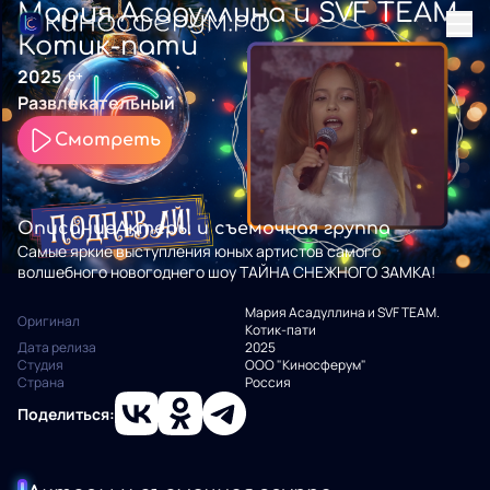
Мария Асадуллина и SVF TEAM.
Котик-пати
2025
6+
Развлекательный
Смотреть
Описание
Актеры и съемочная группа
Самые яркие выступления юных артистов самого
волшебного новогоднего шоу ТАЙНА СНЕЖНОГО ЗАМКА!
Мария Асадуллина и SVF TEAM.
Оригинал
Котик-пати
Дата релиза
2025
Студия
ООО "Киносферум"
Страна
Россия
Поделиться: