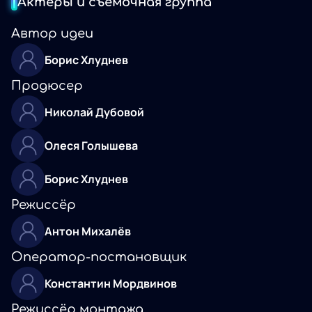
Актеры и съемочная группа
Автор идеи
Борис Хлуднев
Продюсер
Николай Дубовой
Олеся Голышева
Борис Хлуднев
Режиссёр
Антон Михалёв
Оператор-постановщик
Константин Мордвинов
Режиссёр монтажа