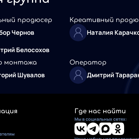
ьный продюсер
Креативный продю
бор Чернов
Наталия Карачк
трий Белосохов
р монтажа
Оператор
горий Шувалов
Дмитрий Тарара
ация
Где нас найти
Мы в социальных сетях:
ателям
Наше мобильное приложение