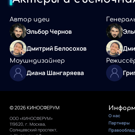
Автор идеи
Генерал
Эльбор Чернов
Эль
Дмитрий Белосохов
Дми
Моушндизайнер
Режиссё
Диана Шангаряева
Гри
© 2026 КИНОСФЕРУМ
Информ
О нас
ООО «КИНОСФЕРУМ»
Партнеры
119620, г. Москва,
Солнцевский проспект,
Правооблад