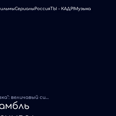
ильмы
Сериалы
Россия
ТЫ - КАДР!
Музыка
Елена Гришкова. Ансамбль "Берёзка": величавый символ России
самбль