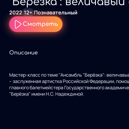
"Берёзка": величавый
России
2022
12+
Познавательный
Смотреть
Описание
Мастер-класс по теме "Ансамбль "Берёзка": величавый символ Р
– заслуженная артистка Российской Федерации, помощник художественного руководителя-
главного балетмейстера Государственного академич
"Берёзка" имени Н.С. Надеждиной.