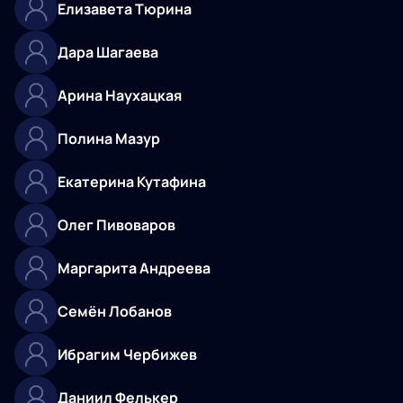
Елизавета Тюрина
Дара Шагаева
Арина Наухацкая
Полина Мазур
Екатерина Кутафина
Олег Пивоваров
Маргарита Андреева
Семён Лобанов
Ибрагим Чербижев
Даниил Фелькер