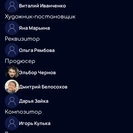
Виталий Иванченко
Художник-постановщик
Яна Марьина
Реквизитор
Ольга Рямбова
Продюсер
Эльбор Чернов
Дмитрий Белосохов
Дарья Зайка
Композитор
Игорь Кулька