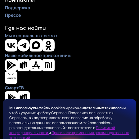
Контакты
Поддержка
Прессе
Где нас найти
Мы в социальных сетях:
Наше мобильное приложение:
СмартТВ
Мы используем файлы cookies и рекомендательные технологии,
чтобы улучшить работу Сервиса. Продолжая пользоваться
Положения
Сервисом, вы подтверждаете свое согласие на обработку
Пользовательское соглашение
персональных данных с использованием файлов cookies и
Политика конфиденциальности
рекомендательных технологий в соответствии с
Политикой
конфиденциальности
и
Правилами применения рекомендательных
Правила применения рекомендательных алгоритмов
технологий.