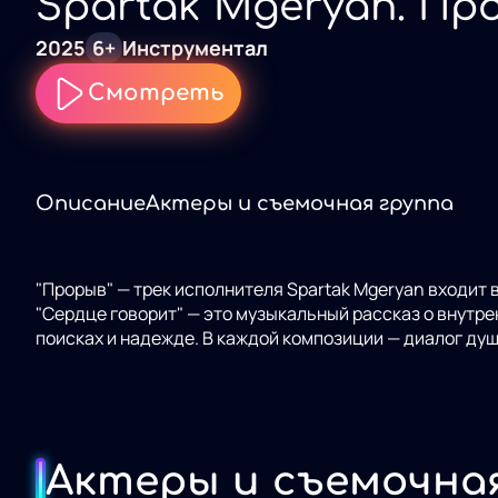
Spartak Mgeryan. Пр
2025
6+
Инструментал
Смотреть
Описание
Актеры и съемочная группа
"Прорыв" — трек исполнителя Spartak Mgeryan входит в альбом 
"Сердце говорит" — это музыкальный рассказ о внутрен
поисках и надежде. В каждой композиции — диалог души
Актеры и съемочна