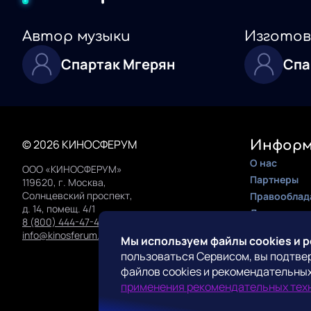
Автор музыки
Изготов
Спартак Мгерян
Спа
© 2026 КИНОСФЕРУМ
Информ
О нас
ООО «КИНОСФЕРУМ»
Партнеры
119620, г. Москва,
Солнцевский проспект,
Правооблад
д. 14, помещ. 4/1
Документац
8 (800) 444-47-42
Инструкция 
info@kinosferum.org
Мы используем файлы cookies и 
пользоваться Сервисом, вы подтве
Конта
файлов cookies и рекомендательных
Поддержка
применения рекомендательных тех
Прессе