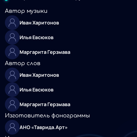
Автор музыки
Иван Харитонов
Илья Евсюков
Маргарита Герзмава
Автор слов
Иван Харитонов
Илья Евсюков
Маргарита Герзмава
Изготовитель фонограммы
АНО «Таврида.Арт»