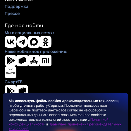
Поддержка
Прессе
Где нас найти
Мы в социальных сетях:
Наше мобильное приложение:
СмартТВ
Мы используем файлы cookies и рекомендательные технологии,
чтобы улучшить работу Сервиса. Продолжая пользоваться
Положения
Сервисом, вы подтверждаете свое согласие на обработку
Пользовательское соглашение
персональных данных с использованием файлов cookies и
Политика конфиденциальности
рекомендательных технологий в соответствии с
Политикой
конфиденциальности
и
Правилами применения рекомендательных
Правила применения рекомендательных алгоритмов
технологий.