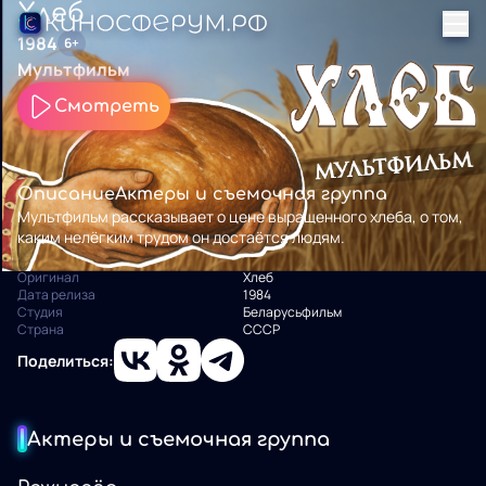
Хлеб
1984
6+
Мультфильм
Смотреть
Описание
Актеры и съемочная группа
Мультфильм рассказывает о цене выращенного хлеба, о том,
каким нелёгким трудом он достаётся людям.
Оригинал
Хлеб
Дата релиза
1984
Студия
Беларусьфильм
Страна
СССР
Поделиться:
Актеры и съемочная группа