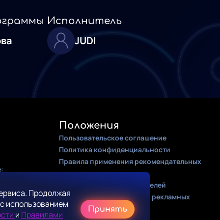
ограммы
Исполнитель
ова
JUDI
Положения
Пользовательское соглашение
Политика конфиденциальности
Правила применения рекомендательных
:
алгоритмов
Оферта для правообладателей
ервиса. Продолжая
Соглашение на получение рекламных
 с использованием
рассылок
Принять
ости
и
Правилами