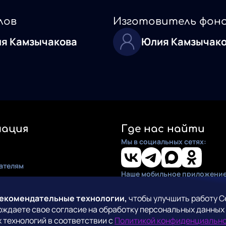
лов
Изготовитель фон
я Камзычакова
Юлия Камзычак
ация
Где нас найти
Мы в социальных сетях:
ателям
Наше мобильное приложение
ия
по установке
рекомендательные технологии,
чтобы улучшить работу С
рждаете свое согласие на обработку персональных данных
кты
 технологий в соответствии с
Политикой конфиденциальн