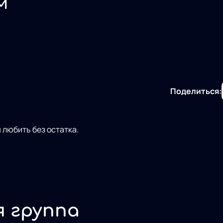
м
Поделиться:
я любить без остатка.
я группа