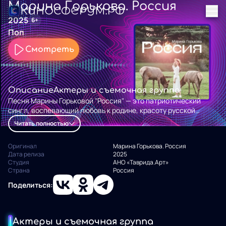
Марина Горькова. Россия
2025
6+
Поп
Смотреть
Описание
Актеры и съемочная группа
Песня Марины Горьковой "Россия" — это патриотический
сингл, воспевающий любовь к родине, красоту русской
природы и гордость за свою страну. Трек наполнен
Читать полностью
душевностью и теплотой, вызывая чувство единства и
уважения к истории и культуре России.
Оригинал
Марина Горькова. Россия
Дата релиза
2025
Студия
АНО «Таврида.Арт»
Страна
Россия
Поделиться:
Актеры и съемочная группа