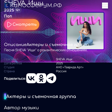
SHEVA. Ищи
2025
12+
Поп
Смотреть
Описание
Актеры и съемочная группа
Песня SHEVA "Ищи" о романтических отношениях.
Оригинал
SHEVA. Ищи
Дата релиза
2025
Студия
АНО «Таврида.Арт»
Страна
Россия
Поделиться:
Актеры и съемочная группа
Автор музыки