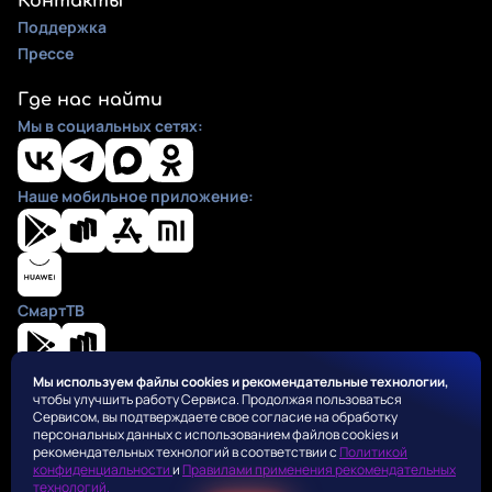
Контакты
Поддержка
Прессе
Где нас найти
Мы в социальных сетях:
Наше мобильное приложение:
СмартТВ
Мы используем файлы cookies и рекомендательные технологии,
чтобы улучшить работу Сервиса. Продолжая пользоваться
Положения
Сервисом, вы подтверждаете свое согласие на обработку
Пользовательское соглашение
персональных данных с использованием файлов cookies и
Политика конфиденциальности
рекомендательных технологий в соответствии с
Политикой
конфиденциальности
и
Правилами применения рекомендательных
Правила применения рекомендательных алгоритмов
технологий.