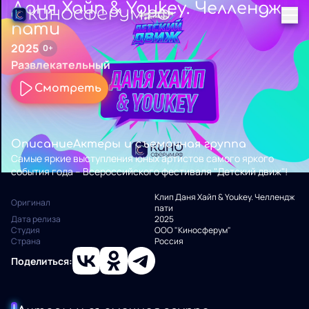
Даня Хайп & Youkey. Челлендж
пати
2025
0+
Развлекательный
Смотреть
Описание
Актеры и съемочная группа
Самые яркие выступления юных артистов самого яркого
события года – Всероссийского фестиваля "Детский движ"!
Клип Даня Хайп & Youkey. Челлендж
Оригинал
пати
Дата релиза
2025
Студия
ООО "Киносферум"
Страна
Россия
Поделиться: