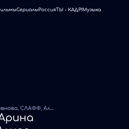
ильмы
Сериалы
Россия
ТЫ - КАДР!
Музыка
ПАЛИНА, РОМКА.КО, Арина Захлевнова, СЛАФФ, Алиас Авидзба, В. Самойлов. Плёнка
 Арина