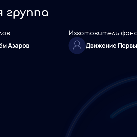
я группа
лов
Изготовитель фон
ём Азаров
Движение Первы