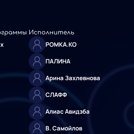
ограммы
Исполнитель
х
РОМКА.КО
ПАЛИНА
Арина Захлевнова
СЛАФФ
Алиас Авидзба
В. Самойлов