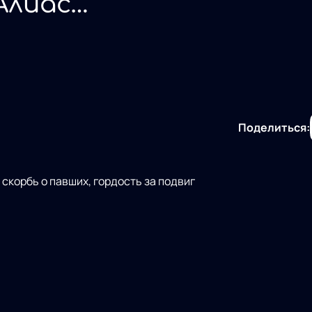
Алиас
. Плёнка
Поделиться:
скорбь о павших, гордость за подвиг